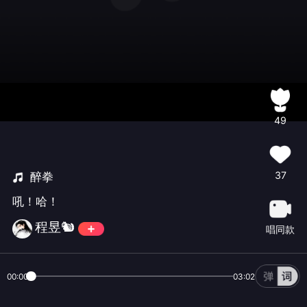
49
37
醉拳
吼！哈！
程昱🐿️
唱同款
00:00
03:02