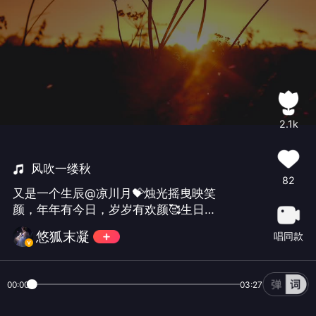
2.1k
风吹一缕秋
82
又是一个生辰@凉川月💝烛光摇曳映笑
颜，年年有今日，岁岁有欢颜🥰生日快
乐美月🎂幸有库存一首莫嫌弃。#美月生
悠狐末凝
唱同款
日快乐##王秋实##古风#
00:00
03:27