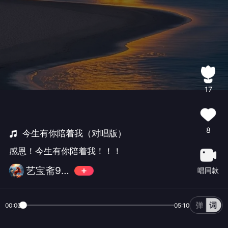
17
8
今生有你陪着我（对唱版）
感恩！今生有你陪着我！！！
艺宝斋946480
唱同款
00:00
05:10