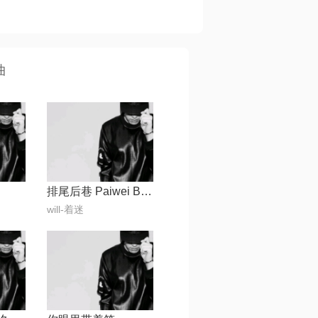
曲
排尾后巷 Paiwei Back Alley
will-着迷