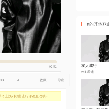
Ta的其他歌
双人成行
02:51
will-着迷
33
4
收藏
导出
以马上找到歌曲进行评论互动哦~