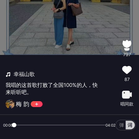
797
幸福山歌
87
我唱的这首歌打败了全国100%的人，快
来听听吧。
梅 韵
唱同款
00:00
04:02