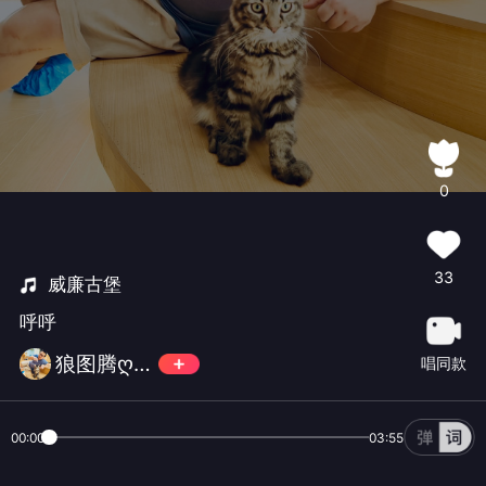
0
33
威廉古堡
呼呼
狼图腾ღ紅朲館®男神团副团长
唱同款
00:00
03:55