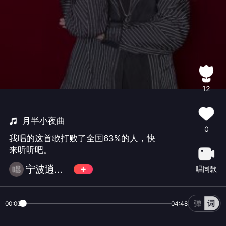
12
月半小夜曲
0
我唱的这首歌打败了全国63%的人，快
来听听吧。
宁波逍遥哥
唱同款
00:00
04:48