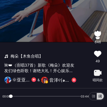
646
梅朵【木鱼合唱】
49
🌺👑（🈴唱37首）新歌《梅朵》欢迎友
友们绿色听歌！谢绝大礼！开心娱乐！
谢谢支持与陪伴！辛苦了！😄
🌞亚亚🌞
音泽୧(๑•̀⌄•́๑)૭✧必胜
&
唱同款
00:00
03:44