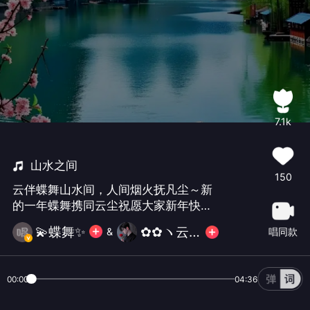
7.1k
山水之间
150
云伴蝶舞山水间，人间烟火抚凡尘～新
的一年蝶舞携同云尘祝愿大家新年快乐
🎉人生之路如同山水之间，风景如画，
💫蝶舞✨
✿✿ヽ云尘ノ✿
唱同款
&
美好无限❤️#第三年##新年快乐##中国
风#
00:00
04:36