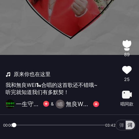
89
原来你也在这里
25
我和無良WEI🐍合唱的这首歌还不错哦~
听完就知道我们有多默契！
一生守护💅💅🔥🔥🔥💞
無良WEI🐍
唱同款
&
00:00
03:42