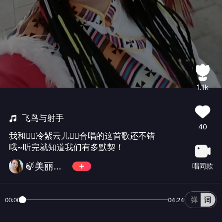
1.1k
飞鸟与射手
40
我和🧚‍♀️冷紫云儿🧚‍♀️合唱的这首歌还不错
哦~听完就知道我们有多默契！
🍃美丽森林🍃感恩遇见（暂离）
唱同款
00:00
04:24