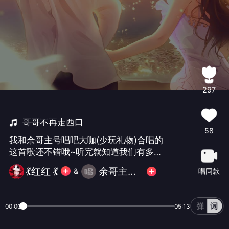
297
哥哥不再走西口
58
我和余哥主号唱吧大咖(少玩礼物)合唱的
这首歌还不错哦~听完就知道我们有多默
契！
💃红红 💃
余哥主号(忙不互动请谅解)
唱同款
&
00:00
05:13