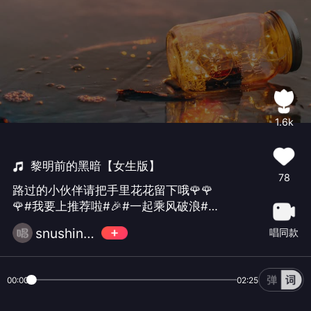
1.6k
黎明前的黑暗【女生版】
78
路过的小伙伴请把手里花花留下哦🌹🌹
🌹#我要上推荐啦#🎉#一起乘风破浪#❤️
❤️❤️☀💓🌈
snushine🎶💥
唱同款
00:00
02:25