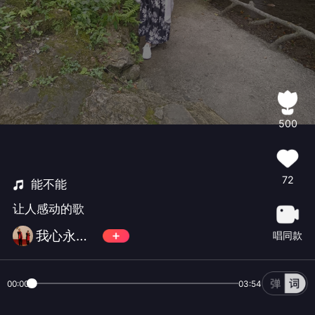
500
72
能不能
让人感动的歌
我心永恒844
唱同款
00:00
03:54