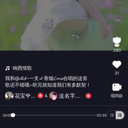
280
纳西情歌
31
我和@ℬℐ-一支🚬香烟𝓛𝓸𝓿𝓮合唱的这首
歌还不错哦~听完就知道我们有多默契！
花宝🌹🌹
这名字的改，哈哈。。。。。。
唱同款
&
00:00
03:39