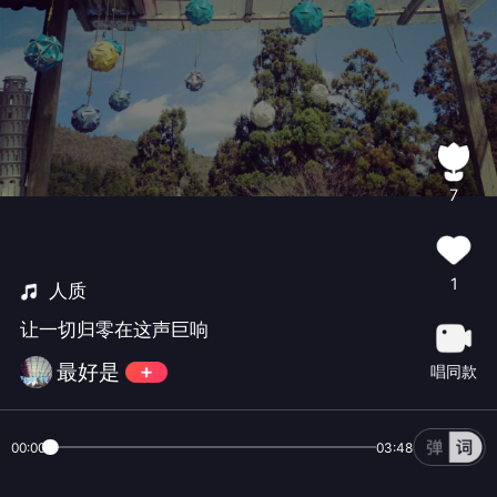
7
1
人质
让一切归零在这声巨响
最好是
唱同款
00:00
03:48