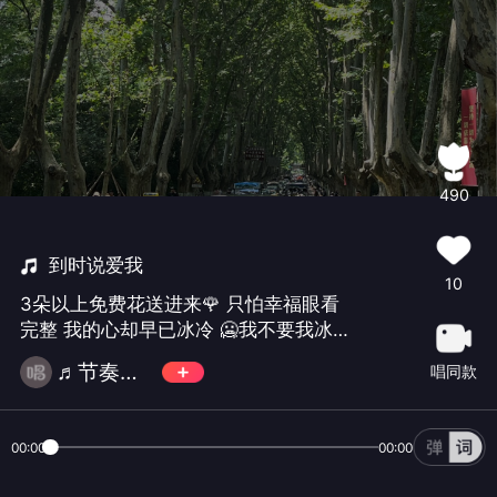
490
到时说爱我
10
3朵以上免费花送进来🌹 只怕幸福眼看
完整 我的心却早已冰冷 🥶我不要我冰冷
oh～ 爱的线索中失落 会失措 这就是生
♬节奏大苏🎉
唱同款
活 💔 如果没如果 左右结果 我们只能注
定错过 🚶 在未来才遇见的你听我说 到
时候记得说爱我❤️
00:00
00:00