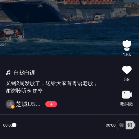
1.5k
白衫白裤
59
又到2周发歌了，送给大家首粤语老歌，
谢谢聆听☕ 🍺🌹
芝城USA 夏天忙暂不互动谅解
唱同款
00:00
00:00