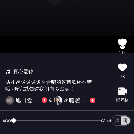
1.1k
真心爱你
78
我和🎉暖暖暖暖🎉合唱的这首歌还不错
哦~听完就知道我们有多默契！
旭日爱歌唱
🎉暖暖暖暖🎉
唱同款
&
00:00
03:44