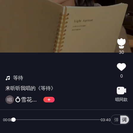
30
0
等待
来听听我唱的《等待》
💍雪花为你随缘
唱同款
00:00
03:40