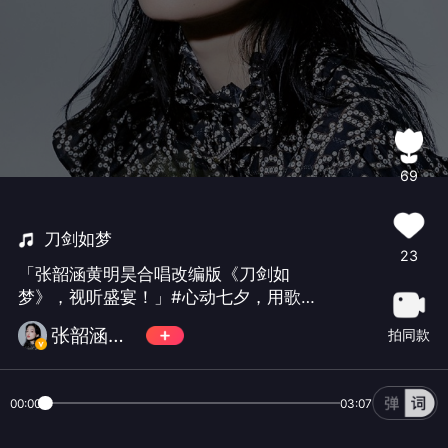
69
刀剑如梦
23
「张韶涵黄明昊合唱改编版《刀剑如
梦》，视听盛宴！」#心动七夕，用歌声
告白##怎么可以错过这首歌#
张韶涵吧数据站
拍同款
00:00
03:07