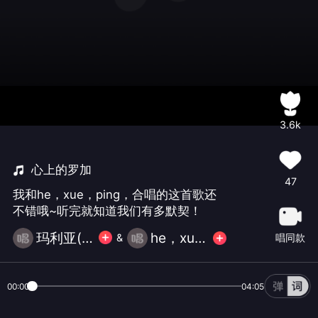
3.6k
心上的罗加
47
我和he，xue，ping，合唱的这首歌还
不错哦~听完就知道我们有多默契！
玛利亚(不玩大礼）
he，xue，ping，
唱同款
&
00:00
04:05