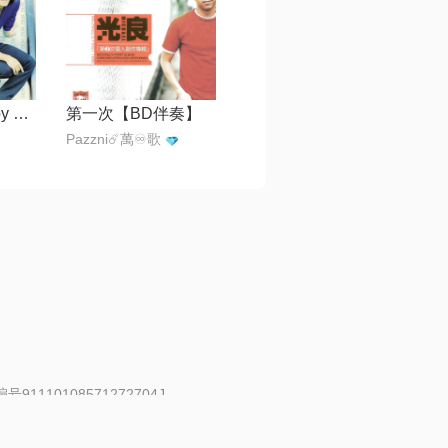
w偏爱你【edit by 风中】
第一次【BD伴奏】
Pazzni☄️萬♾️歌
91110108571272704J
 | 举报邮箱：fankui@changba.com
| 向12318举报
|
金盾网络纠纷调解中心