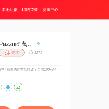
唱吧动态
唱吧荣誉
赛事中心
Pazzni☄️萬♾️歌
关注
1271
白季#我唱的这首歌打败了全国100%的
。