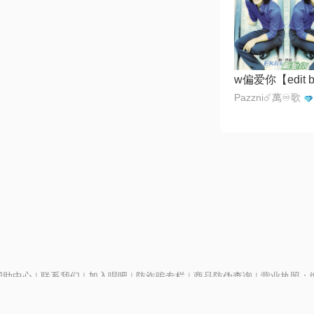
Pazzni☄️萬♾️歌
帮助中心
|
联系我们
|
加入唱吧
|
防诈骗专栏
|
商品防伪查询
|
营业执照：编号
P证110298
|
京ICP备11013291号-1
| 举报电话(24小时)：022-25782593
号
|
京公网安备11010502025063号
|
|