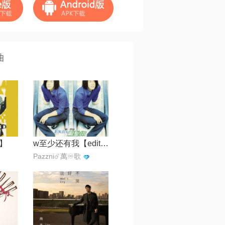
曲
】
w至少还有我【edit by 风中】
Pazzni☄️萬♾️歌