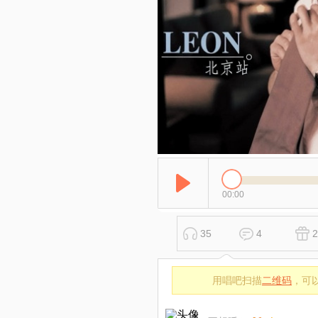
00:00
35
4
2
用唱吧扫描
二维码
，可