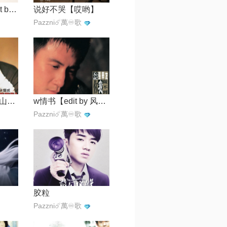
w不再犹豫【edit by 风中】
说好不哭【哎哟】
Pazzni☄️萬♾️歌
一亿三千八天【山贼】
w情书【edit by 风中】
Pazzni☄️萬♾️歌
胶粒
Pazzni☄️萬♾️歌