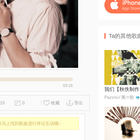
Ta的其他歌
03:16
我们【秋佚制作
Pazzni☄️萬♾️歌
15
0
收藏
导出
以马上找到歌曲进行评论互动哦~