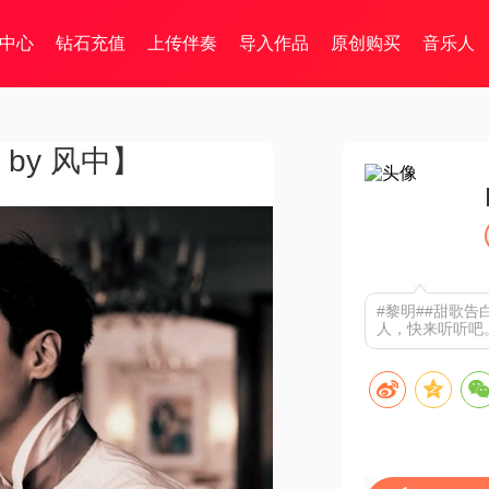
中心
钻石充值
上传伴奏
导入作品
原创购买
音乐人
 by 风中】
#黎明##甜歌告
人，快来听听吧