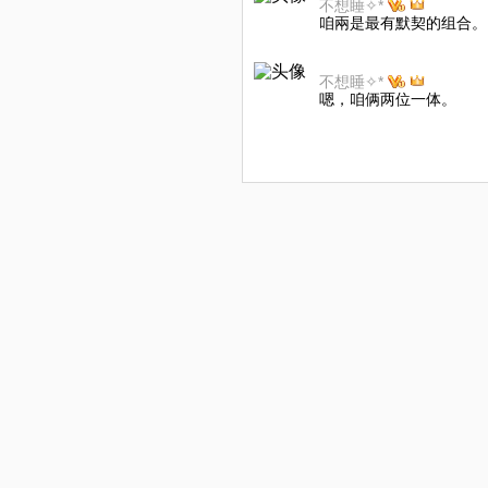
不想睡✧*
咱兩是最有默契的组合。
不想睡✧*
嗯，咱俩两位一体。