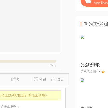
Ta的其他歌
怎么唱情歌
03:51
奥利奥配饭🍪
0
收藏
导出
以马上找到歌曲进行评论互动哦~
用户参与评论~