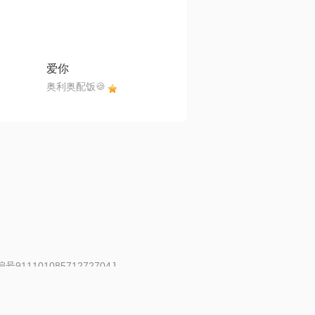
爱你
奥利奥配饭🍪
91110108571272704J
 | 举报邮箱：fankui@changba.com
| 向12318举报
|
金盾网络纠纷调解中心