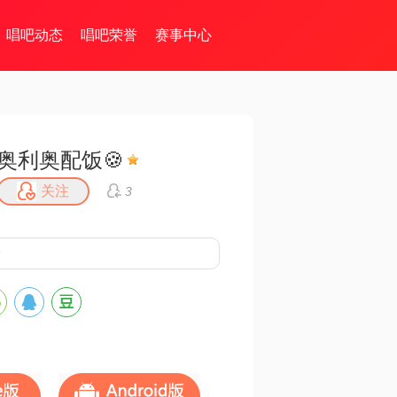
唱吧动态
唱吧荣誉
赛事中心
奥利奥配饭🍪
关注
3
9