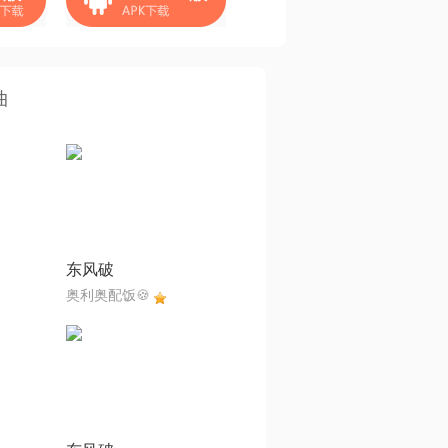
曲
东风破
奥利奥配饭🍪