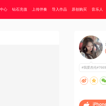
中心
钻石充值
上传伴奏
导入作品
原创购买
音乐人
#我爱杰伦#766