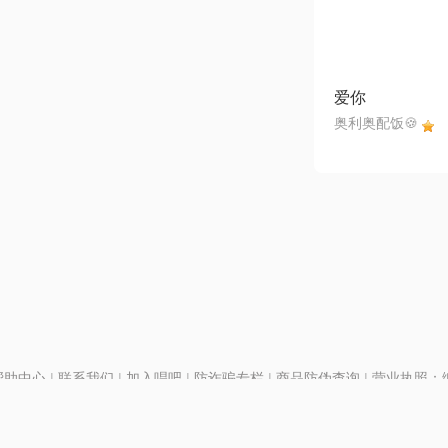
爱你
奥利奥配饭🍪
帮助中心
|
联系我们
|
加入唱吧
|
防诈骗专栏
|
商品防伪查询
|
营业执照：编号
P证110298
|
京ICP备11013291号-1
| 举报电话(24小时)：022-25782593
号
|
京公网安备11010502025063号
|
|