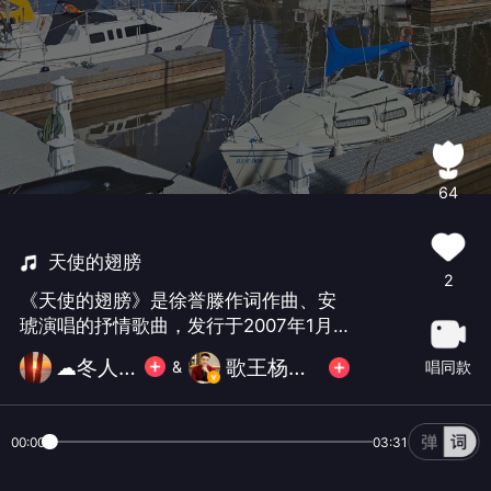
64
天使的翅膀
2
《天使的翅膀》是徐誉滕作词作曲、安
琥演唱的抒情歌曲‌，发行于2007年1月
19日，收录于同名专辑中，歌曲时长3分
☁冬人☁
歌王杨山德
唱同款
&
40秒，音乐风格为流行，歌词温暖、旋
律抒情，讲述了一段关于爱与失去的深
刻情感故事。
00:00
03:31