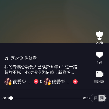
2.2k
喜欢你 你随意
191
我的专属心动爱人已续费五年+！这一路
超甜不腻，心动沉淀为依赖，新鲜感酿
成归属感，未来还要当你永远的“偏爱供
很爱💜犀儿
很爱💜犀儿
唱同款
&
应商”，无限量供应浪漫与温柔～@无尽
先生💜
00:00
02:17