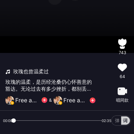
743
玫瑰也曾温柔过
64
玫瑰的温柔，是历经沧桑仍心怀善意的
豁达。无论过去有多少挫折，都别丢了
内心的温柔。用这份温柔去拥抱世界，
Free and easy黎
Free and easy黎
唱同款
&
日子再难，也能开出绚烂的花。✨ ✨ ✨
✨ ✨ ✨ ✨ ✨ ✨ ✨
00:00
02:35