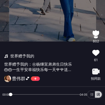
802
世界赠予我的
61
世界赠予我的：㊗️杨继宣弟弟生日快乐
🎂🎂一生平安幸福快乐每一天🌹🌹送㊗️
🧧绿色聆听👂免礼！免礼！
曹伟群💕
拍同款
00:00
04:05