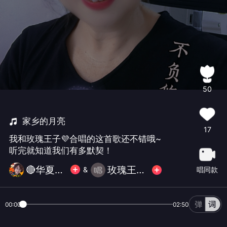
50
家乡的月亮
17
我和玫瑰王子💜合唱的这首歌还不错哦~
听完就知道我们有多默契！
🔴华夏✨玛丽💎⁵⁶⁵¹⁰¹
玫瑰王子💜
唱同款
&
00:00
02:50