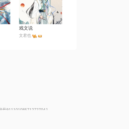
戏文说
文君也
91110108571272704J
 | 举报邮箱：fankui@changba.com
| 向12318举报
|
金盾网络纠纷调解中心