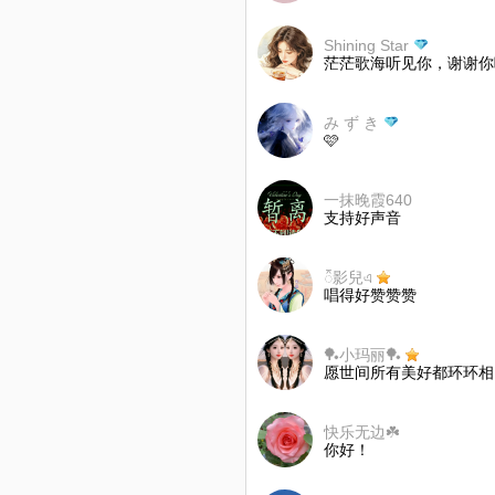
Shining Star
茫茫歌海听见你，谢谢你
み ず き
🩷
一抹晚霞640
支持好声音
᭱影兒এ
唱得好赞赞赞
🏓小玛丽🏓
愿世间所有美好都环环相
快乐无边☘️
你好！