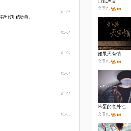
白色声音
文君也
01-05
唱出好听的歌曲。
01-04
01-04
如果天有情
文君也
01-04
01-03
笨蛋的意外性
文君也
01-03