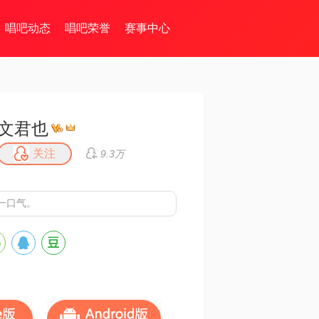
唱吧动态
唱吧荣誉
赛事中心
文君也
关注
9.3万
一口气。