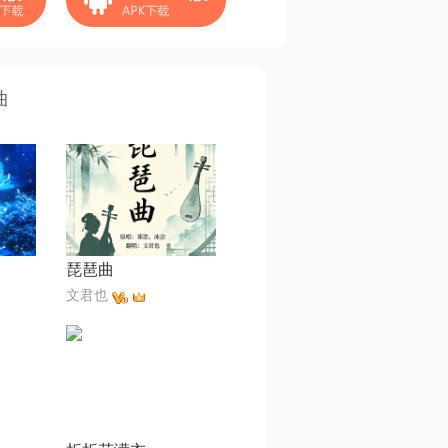
曲
琵琶曲
文君也