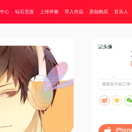
中心
钻石充值
上传伴奏
导入作品
原创购买
音乐人
感谢你为自己争