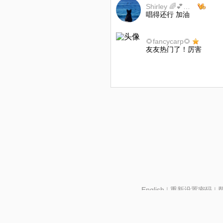
Shirley 🌈💕休息
唱得还行 加油
🌻fancycarp🌻
友友热门了！厉害
English
|
重新设置密码
|
北京酷智科技有限公司 ©2024 changba.com |
京IC
京网文【2024】2602-128