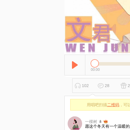
00:00
102
28
2
用唱吧扫描
二维码
，可
一棵树 🌲
愿这个冬天有一个温暖的