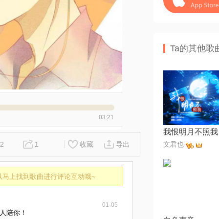
Ta的其他歌
03:21
我恨明月不照我
2
1
收藏
导出
文君也
以马上找到歌曲进行评论互动哦~
01-05
人陪你！