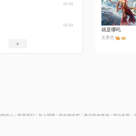
01-02
01-02
就是哪吒
文君也
>
帮助中心
|
联系我们
|
加入唱吧
|
防诈骗专栏
|
商品防伪查询
|
营业执照：编号
P证110298
|
京ICP备11013291号-1
| 举报电话(24小时)：022-25782593
号
|
京公网安备11010502025063号
|
|