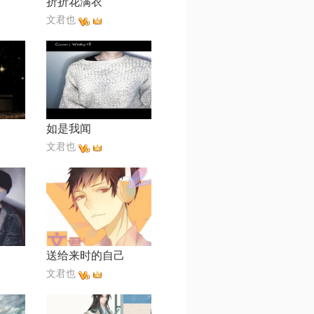
折折花满衣
文君也
如是我闻
文君也
送给来时的自己
文君也