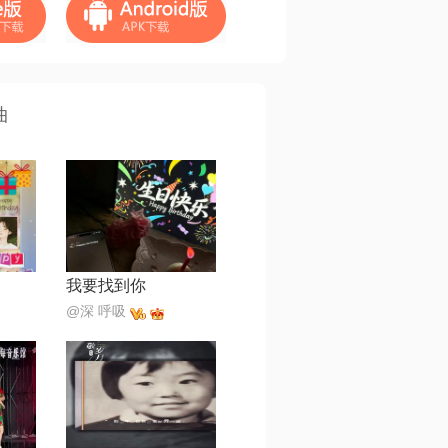
曲
我要找到你
@深 呼吸