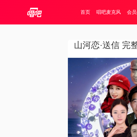
首页
唱吧麦克风
会员
山河恋·送信 完