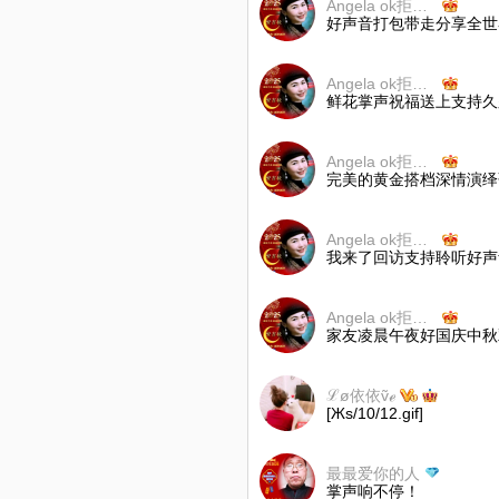
Angela ok拒币不还
好声音打包带走分享全世
Angela ok拒币不还
鲜花掌声祝福送上支持久
Angela ok拒币不还
完美的黄金搭档深情演绎
Angela ok拒币不还
我来了回访支持聆听好声
Angela ok拒币不还
家友凌晨午夜好国庆中秋
ℒø依依ṽℯ
[Жs/10/12.gif]
最最爱你的人
掌声响不停！