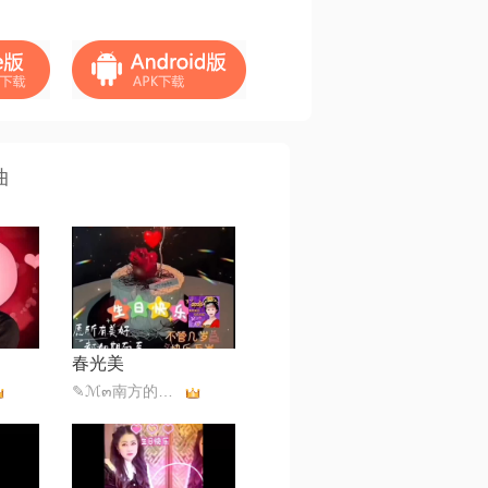
曲
春光美
✎ℳ๓南方的柳拒币๓❥