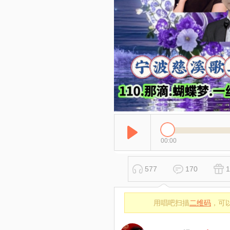
00:00
577
170
1
用唱吧扫描
二维码
，可