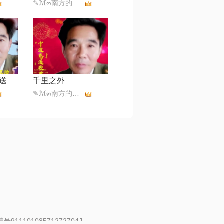
✎ℳ๓南方的柳拒币๓❥
送
千里之外
✎ℳ๓南方的柳拒币๓❥
91110108571272704J