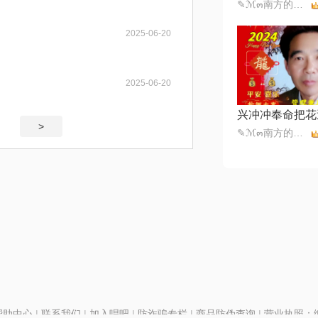
✎ℳ๓南方的柳拒币๓❥
2025-06-20
2025-06-20
兴冲冲奉命把花
>
✎ℳ๓南方的柳拒币๓❥
帮助中心
|
联系我们
|
加入唱吧
|
防诈骗专栏
|
商品防伪查询
|
营业执照：编号