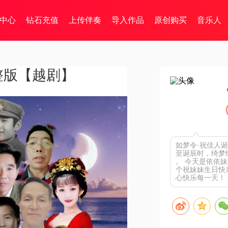
中心
钻石充值
上传伴奏
导入作品
原创购买
音乐人
整版【越剧】
如梦令·祝佳人
至诞辰时，绮梦
。 今天是依依
个祝妹妹生日快
心快乐每一天！