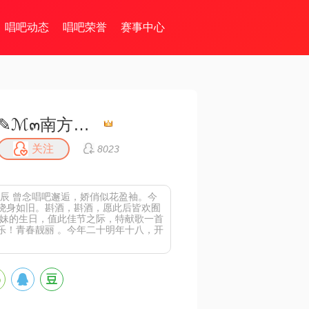
唱吧动态
唱吧荣誉
赛事中心
✎ℳ๓南方的柳拒币๓❥
关注
8023
诞辰 曾念唱吧邂逅，娇俏似花盈袖。今
绕身如旧。斟酒，斟酒，愿此后皆欢囿
妹妹的生日，值此佳节之际，特献歌一首
乐！青春靓丽 。今年二十明年十八，开