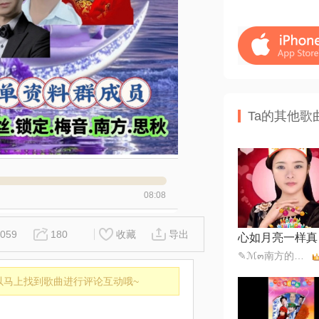
Ta的其他歌
08:08
059
180
收藏
导出
心如月亮一样真
✎ℳ๓南方的柳拒币๓❥
以马上找到歌曲进行评论互动哦~