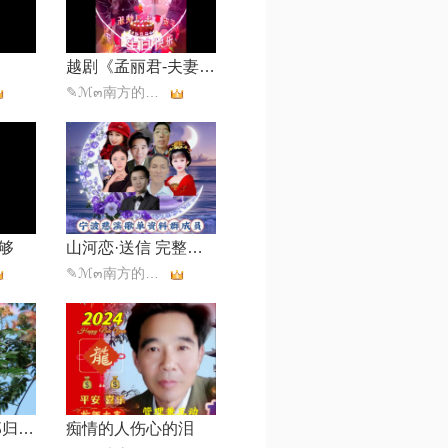
越剧《孟丽君-夫妻初会》
✎ℳ๓南方的柳拒币๓❥
够
山河恋·送信 完整版【越剧】
✎ℳ๓南方的柳拒币๓❥
越剧相思树 待郎归 怀素
痴情的人伤心的泪