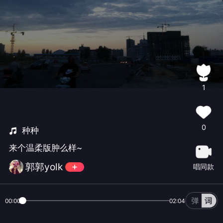
1
0
种种
来个温柔版肿么样~
郭郭yolk
唱同款
00:00
02:04