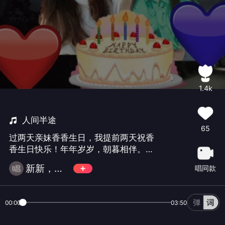
1.4k
人间半途
65
过两天亲妹香香生日，我提前两天祝香
香生日快乐！年年岁岁，朝暮相伴。生
辰喜乐，皆如所愿🎂🎂🎂发完这首歌我
新新，馨馨
唱同款
这号就托管了，所以支持不到的好朋友
们见谅了！
00:00
03:50