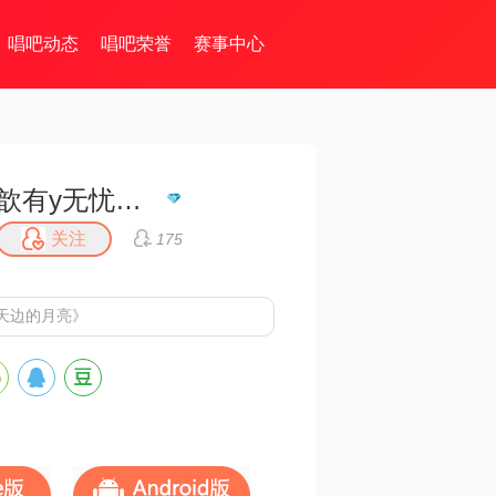
唱吧动态
唱吧荣誉
赛事中心
歆有y无忧无虑
关注
175
天边的月亮》