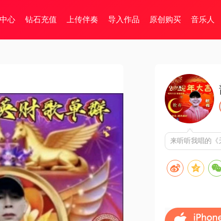
中心
钻石充值
上传伴奏
导入作品
原创购买
音乐人
来听听我唱的《