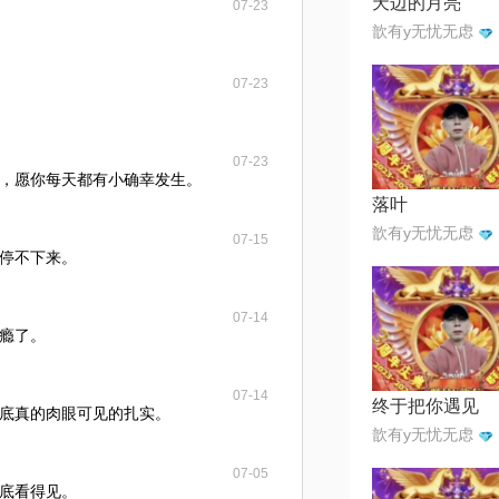
天边的月亮
07-23
歆有y无忧无虑
07-23
07-23
，愿你每天都有小确幸发生。
落叶
歆有y无忧无虑
07-15
停不下来。
07-14
瘾了。
07-14
终于把你遇见
底真的肉眼可见的扎实。
歆有y无忧无虑
07-05
底看得见。