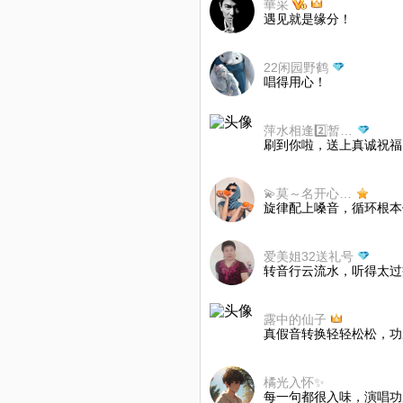
華采
遇见就是缘分！
22闲园野鹤
唱得用心！
萍水相逢2️⃣暂离不互动
刷到你啦，送上真诚祝福
💫莫～名开心💫 ⁸
旋律配上嗓音，循环根本
爱美姐32送礼号
转音行云流水，听得太过
露中的仙子
真假音转换轻轻松松，功
橘光入怀✨
每一句都很入味，演唱功