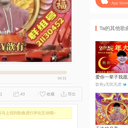
Ta的其他歌
爱你一辈子我愿
04:31
歆有y无忧无虑
1
43
收藏
导出
以马上找到歌曲进行评论互动哦~