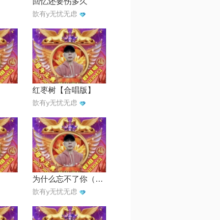
回忆还要伤多久
歆有y无忧无虑
红枣树【合唱版】
歆有y无忧无虑
为什么忘不了你（合唱版）
歆有y无忧无虑