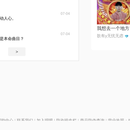
07-04
动人心。
07-04
歆有y无忧无虑
是本命曲目？
>
帮助中心
|
联系我们
|
加入唱吧
|
防诈骗专栏
|
商品防伪查询
|
营业执照：编号
P证110298
|
京ICP备11013291号-1
| 举报电话(24小时)：022-25782593