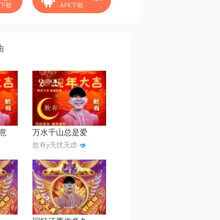
曲
意
万水千山总是爱
歆有y无忧无虑