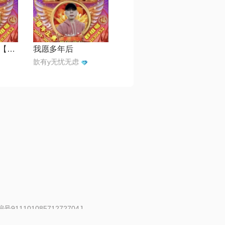
我想去一个地方【天地制作】
我愿多年后
歆有y无忧无虑
91110108571272704J
 | 举报邮箱：fankui@changba.com
| 向12318举报