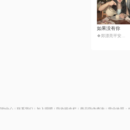
如果没有你
🍀郑漂亮平安喜乐
帮助中心
|
联系我们
|
加入唱吧
|
防诈骗专栏
|
商品防伪查询
|
营业执照：编号
P证110298
|
京ICP备11013291号-1
| 举报电话(24小时)：022-25782593
28号
|
京公网安备11010502025063号
|
|