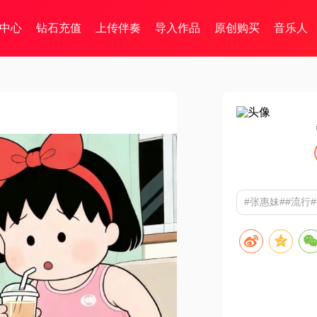
中心
钻石充值
上传伴奏
导入作品
原创购买
音乐人
#张惠妹##流行