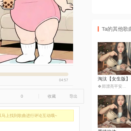
Ta的其他歌
淘汰【女生版】
04:57
🍀郑漂亮平安喜乐
0
收藏
导出
以马上找到歌曲进行评论互动哦~