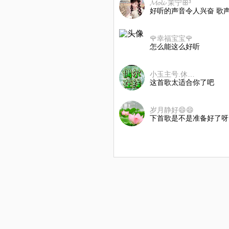
𝓜𝓸𝓵𝓲·茉宁ꕥ³
好听的声音令人兴奋 歌
🌹幸福宝宝🌹
怎么能这么好听
小玉主号.休息，支持不到见谅！
这首歌太适合你了吧
岁月静好😄😄
下首歌是不是准备好了呀