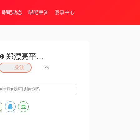
唱吧动态
唱吧荣誉
赛事中心
🍀郑漂亮平安喜乐
关注
75
##情歌#我可以抱你吗