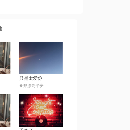
曲
只是太爱你
🍀郑漂亮平安喜乐