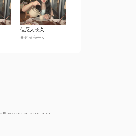
但愿人长久
🍀郑漂亮平安喜乐
91110108571272704J
 | 举报邮箱：fankui@changba.com
| 向12318举报
|
金盾网络纠纷调解中心