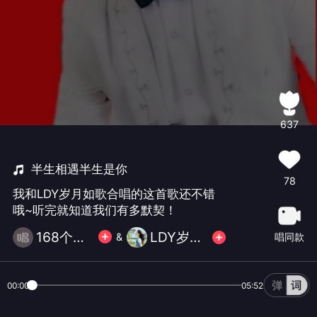
637
半生相遇半生是你
78
我和LDY岁月如歌合唱的这首歌还不错
哦~听完就知道我们有多默契！
168个祝福-戒币
LDY岁月如歌
唱同款
&
00:00
05:52