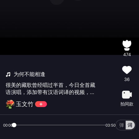
474
为何不能相逢
36
很美的藏歌曾经唱过半首，今日全首藏
语演唱，添加带有汉语词译的视频，水
平有限，欢迎朋友们来到文竹小屋聆听
玉文竹
拍同款
鉴评🛋🛋🍵☕️🍹🥂🍎🍒🍇沙发入座，品
茶听歌😂
00:00
03:50