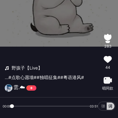
283
44
野孩子【Live】
…#点歌心愿墻##独唱征集##粤语港风#
雲.☁️
唱同款
00:00
03:51