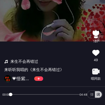
187
49
来生不会再错过
来听听我唱的《来生不会再错过》
💗悟紫💗💛💜💗
唱同款
00:00
04:48