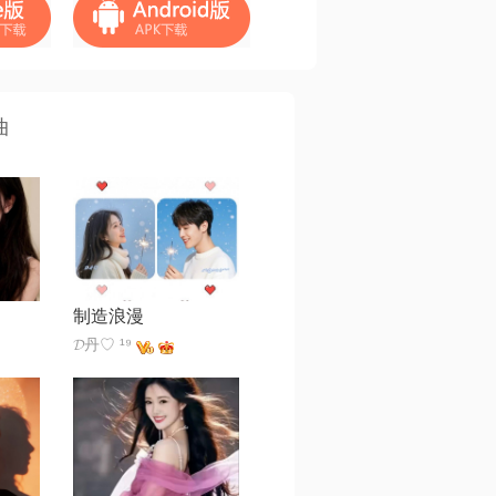
曲
制造浪漫
𝓓丹♡ ¹⁹