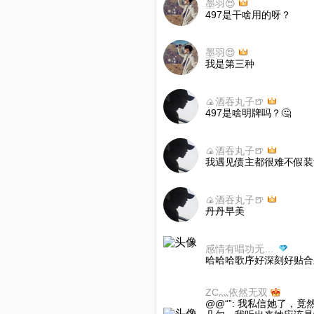
墨羽😍
497是干啥用的呀？
墨羽😍
我是第三种
🍙酒吞丸子🍺
497是啥明牌吗？🤔
🍙酒吞丸子🍺
我遇见债主都很难不假装
🍙酒吞丸子🍺
丹丹早美
感情有唱功无(*^_^*·）
哈哈哈歌序好深刻好贴合
ZC灬依然无双
@@“”: 我私信她了，