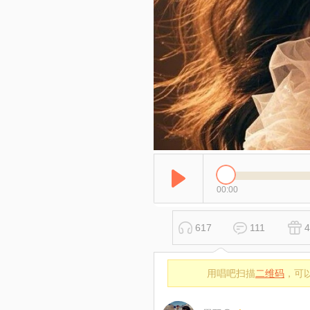
00:00
617
111
4
用唱吧扫描
二维码
，可