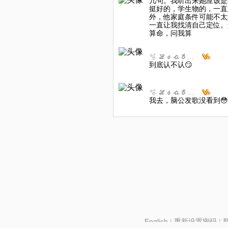
几句。我听出来她应该是
挺好的，学生物的，一直
外，他家庭条件可能不太
一直让我找清自己定位。
算命，问我算
🫧 𝓛𝓼𝓪𝓫𝓮𝓵𝓵𝓪^
到底认不认😏
🫧 𝓛𝓼𝓪𝓫𝓮𝓵𝓵𝓪^
我去，脑公发歌没看到😳
English
|
重新设置密码
|