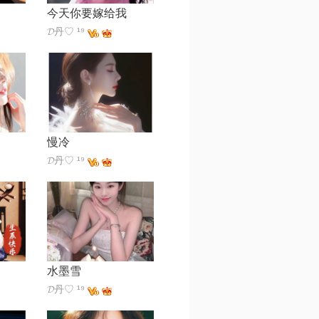
今天你要嫁给我
𝓓丹♡ ¹⁹
慢冷
𝓓丹♡ ¹⁹
水墨雪
𝓓丹♡ ¹⁹