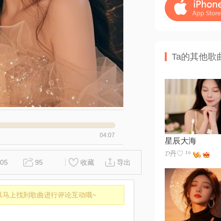
Ta的其他歌
04:07
星辰大海
𝓓丹♡ ¹⁹
05
95
收藏
导出
以马上找到歌曲进行评论互动哦~