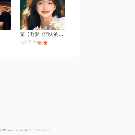
笼【电影《消失的她》片尾主题曲】
𝓓丹♡ ¹⁹
91110108571272704J