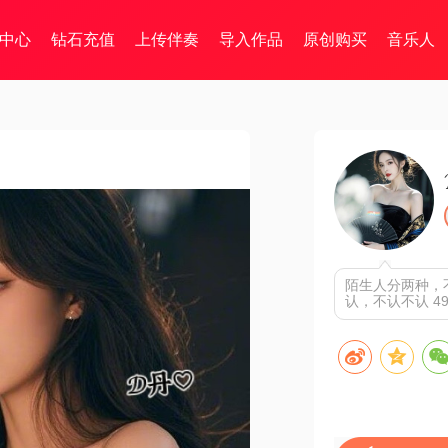
中心
钻石充值
上传伴奏
导入作品
原创购买
音乐人
陌生人分两种，
认，不认不认 49