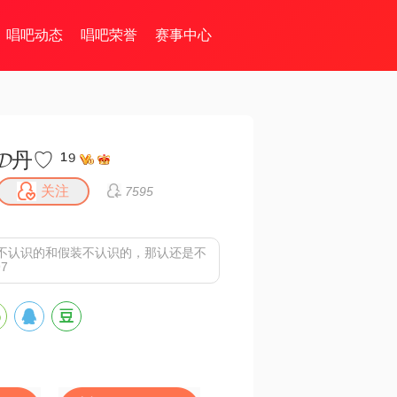
唱吧动态
唱吧荣誉
赛事中心
𝓓丹♡ ¹⁹
关注
7595
不认识的和假装不认识的，那认还是不
7