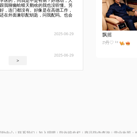
学医的，问我是不是有病？好感动，人
跟我聊癞蛤蟆天鹅啥的我也没听懂。另
好，连门都没有。好像是在高德工作，
还在外面兼职配钥匙，问我配吗。也会
2025-06-29
飘摇
𝓓丹♡ ¹⁹
2025-06-29
>
帮助中心
|
联系我们
|
加入唱吧
|
防诈骗专栏
|
商品防伪查询
|
营业执照：编号