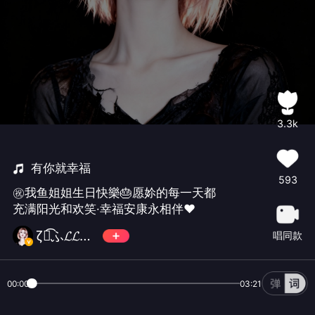
3.3k
有你就幸福
593
㊗️我鱼姐姐生日快樂🎂愿㚷的每一天都
充满阳光和欢笑·幸福安康永相伴♥️
ζั͡ふ𝓛𝓛暂离❦
唱同款
00:00
03:21