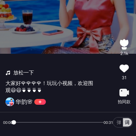
2.1k
放松一下
31
大家好🌹🌹🌹🌹！玩玩小视频，欢迎围
观😃😃🍵🍵🍵🍵
华韵🌸
拍同款
00:00
00:31