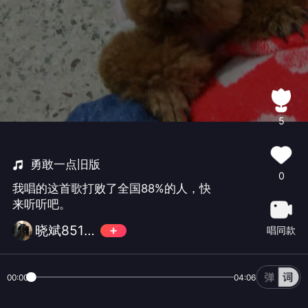
5
勇敢一点旧版
0
我唱的这首歌打败了全国88%的人，快
来听听吧。
晓斌851229
唱同款
00:00
04:06