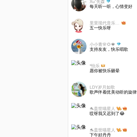
Xuˇ先森
每天听一听，心情变好
里里现代音乐HV0hzn
五一快乐呀
小小青🌸🌻🍁
支持友友，快乐唱歌
*怡乐
愿你被快乐砸晕
LDY岁月如歌
歌声伴着优美动听的旋律
🐬盖世喵星人
哎呀我又迟到了😂
🐬盖世喵星人
下午好丹丹