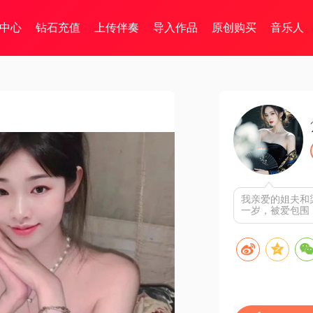
中心
钻石充值
上传伴奏
导入作品
原创购买
音乐人
我亲爱的姐夫和
一岁，被爱包围