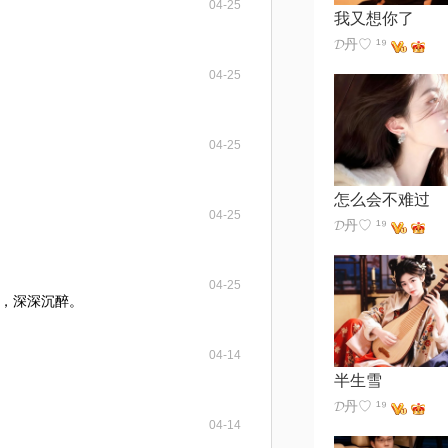
04-25
我又想你了
𝓓丹♡ ¹⁹
04-25
04-25
怎么会不难过
04-25
𝓓丹♡ ¹⁹
04-25
，深深沉醉。
04-14
半生雪
𝓓丹♡ ¹⁹
04-14