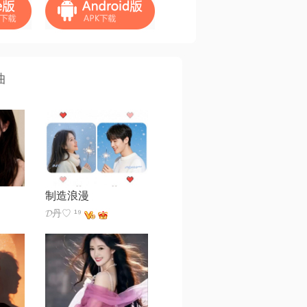
曲
制造浪漫
𝓓丹♡ ¹⁹