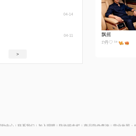
04-14
飘摇
04-11
𝓓丹♡ ¹⁹
>
帮助中心
|
联系我们
|
加入唱吧
|
防诈骗专栏
|
商品防伪查询
|
营业执照：编号
P证110298
|
京ICP备11013291号-1
| 举报电话(24小时)：022-25782593