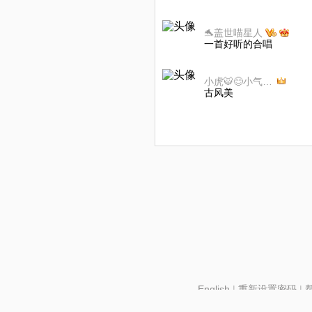
🐬盖世喵星人
一首好听的合唱
小虎🐯😊小气鬼不玩币
古风美
English
|
重新设置密码
|
北京酷智科技有限公司 ©2024 changba.com |
京IC