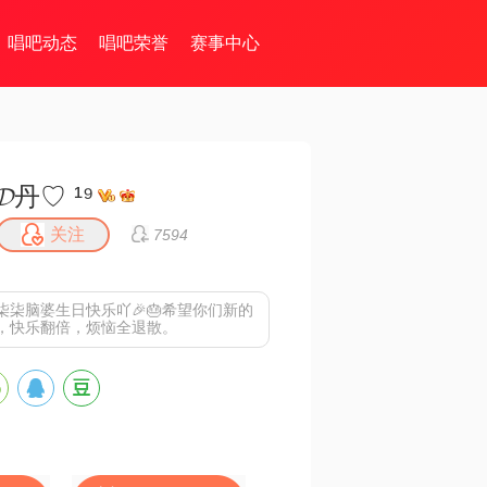
唱吧动态
唱吧荣誉
赛事中心
𝓓丹♡ ¹⁹
关注
7594
柒柒脑婆生日快乐吖🎉🎂希望你们新的
，快乐翻倍，烦恼全退散。