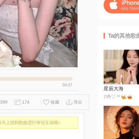
Ta的其他歌
04:37
星辰大海
𝓓丹♡ ¹⁹
399
174
收藏
导出
以马上找到歌曲进行评论互动哦~