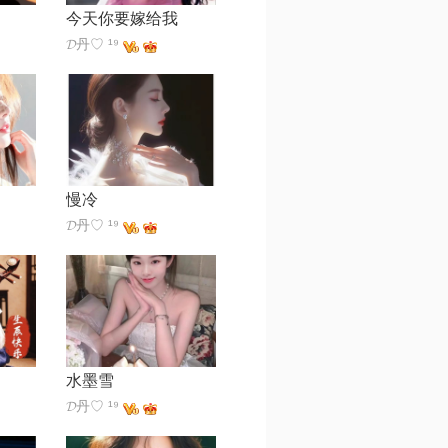
今天你要嫁给我
𝓓丹♡ ¹⁹
慢冷
𝓓丹♡ ¹⁹
水墨雪
𝓓丹♡ ¹⁹