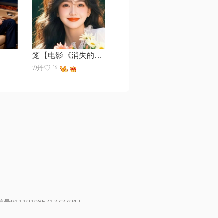
笼【电影《消失的她》片尾主题曲】
𝓓丹♡ ¹⁹
91110108571272704J
 | 举报邮箱：fankui@changba.com
| 向12318举报