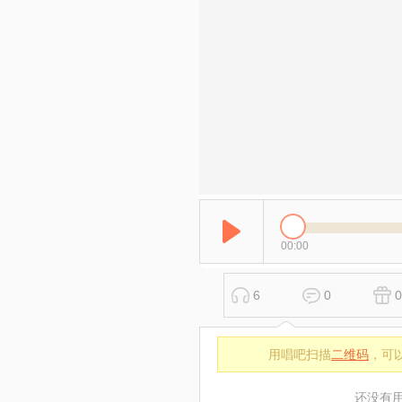
00:00
6
0
0
用唱吧扫描
二维码
，可
还没有