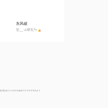
东风破
👹__∙♨️咿瓦🐾
91110108571272704J
 | 举报邮箱：fankui@changba.com
| 向12318举报
|
金盾网络纠纷调解中心