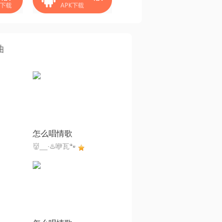
曲
怎么唱情歌
👹__∙♨️咿瓦🐾