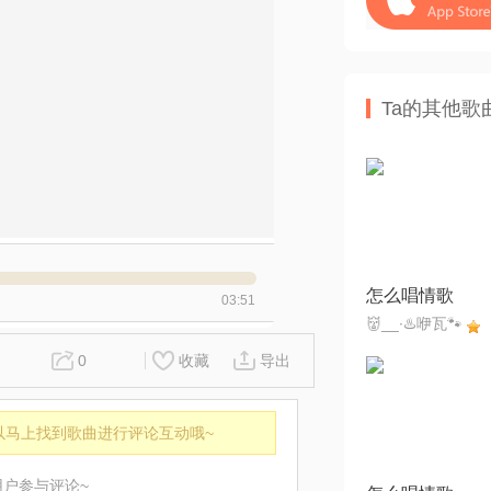
Ta的其他歌
怎么唱情歌
03:51
👹__∙♨️咿瓦🐾
0
收藏
导出
以马上找到歌曲进行评论互动哦~
用户参与评论~