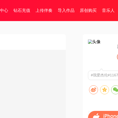
中心
钻石充值
上传伴奏
导入作品
原创购买
音乐人
#我爱杰伦#116