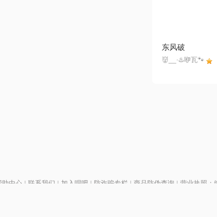
东风破
👹__∙♨️咿瓦🐾
帮助中心
|
联系我们
|
加入唱吧
|
防诈骗专栏
|
商品防伪查询
|
营业执照：编号
P证110298
|
京ICP备11013291号-1
| 举报电话(24小时)：022-25782593
号
|
京公网安备11010502025063号
|
|