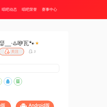
唱吧动态
唱吧荣誉
赛事中心
👹__∙♨️咿瓦🐾
关注
3
7