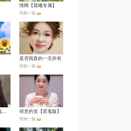
情网【晨曦专属】
快跑一族
是否我真的一无所有
快跑一族
摘下满天星 (雷鬼版)【【老歌新唱】】
得意的笑【雷鬼版】
快跑一族