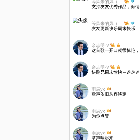
等风来的风（不加微）暂离
支持友友优秀作品，倾情演
等风来的风（不加微）暂离
友友更新快乐周末快乐
余志明-V
这首歌一开口就很惊艳，高
余志明-V
快跑兄周末愉快～🎉🎉🎉
雨辰y c
歌声依旧从容淡定
雨辰y c
为你点赞
雨辰y c
掌声响起来