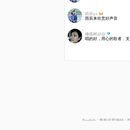
雨辰y c
雨辰来欣赏好声音
橄榄树@@
唱的好，用心的歌者，支持家
English
|
重新设置密码
|
北京酷智科技有限公司 ©2024 changba.com |
京IC