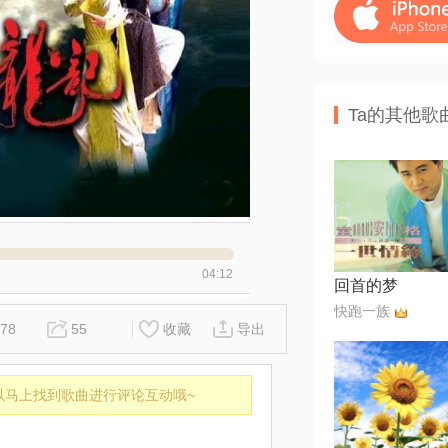
Ta的其他歌
04:12
回首的梦
快跑一族
78
55
收藏
导出
以马上找到歌曲进行评论互动哦~