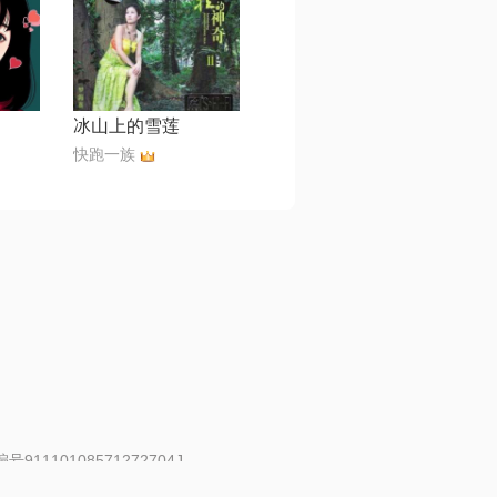
冰山上的雪莲
快跑一族
91110108571272704J
 | 举报邮箱：fankui@changba.com
| 向12318举报