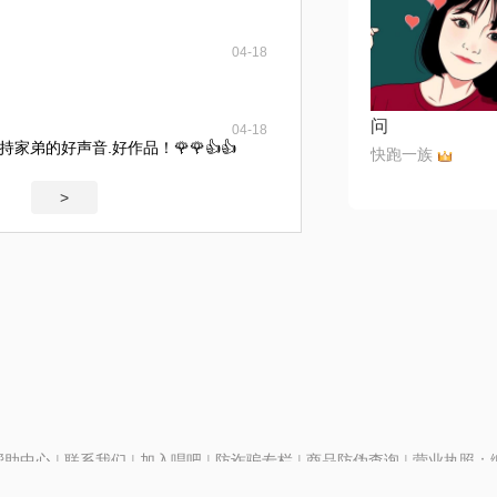
04-18
问
04-18
弟的好声音.好作品！🌹🌹👍👍
快跑一族
>
帮助中心
|
联系我们
|
加入唱吧
|
防诈骗专栏
|
商品防伪查询
|
营业执照：编号
P证110298
|
京ICP备11013291号-1
| 举报电话(24小时)：022-25782593