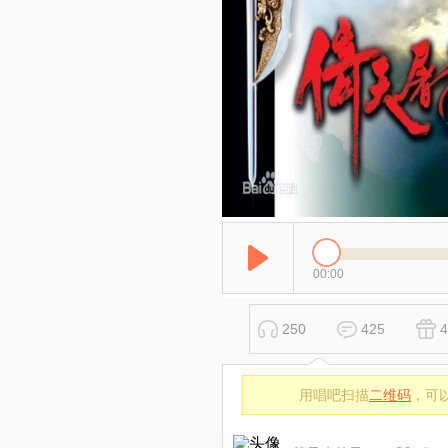
00:00
250
425
4
用唱吧扫描
二维码
，可