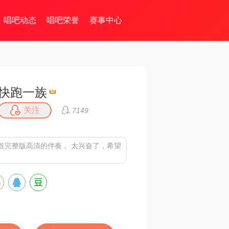
唱吧动态
唱吧荣誉
赛事中心
快跑一族
关注
7149
首完整版高清的伴奏， 太兴奋了，希望