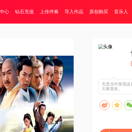
中心
钻石充值
上传伴奏
导入作品
原创购买
音乐人
无意当中发现这
大家喜欢。