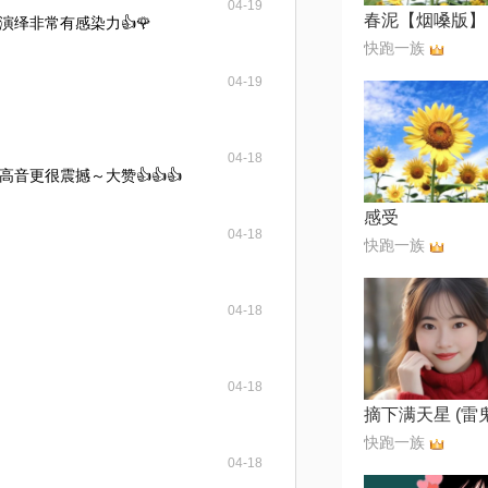
04-19
春泥【烟嗓版】
绎非常有感染力👍🌹
快跑一族
04-19
04-18
音更很震撼～大赞👍👍👍
感受
04-18
快跑一族
04-18
04-18
快跑一族
04-18