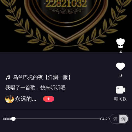
4
0
乌兰巴托的夜【洋澜一版】
我唱了一首歌，快来听听吧
永远的天王👑華語會✨元老
唱同款
00:00
04:29