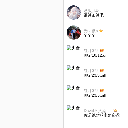
念贝儿💫
继续加油吧
光明微a
🌹🌹🌹
红叶072
[Жs/10/12.gif]
红叶072
[Жs/23/3.gif]
红叶072
[Жs/23/5.gif]
David不入流的Studio
你是绝对的主角👍👏