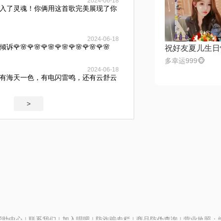
2024-06-18
入了灵魂！你俩用这首歌完美展现了你
2024-06-18
🌹🌸🌹🌸🌹🌸🌹🌸🌹🌸🌹🌸
祝好友夏儿生日
多幸运999🐵
2024-06-18
有海天一色，有电闪雷鸣，还有云舒云
>
帮助中心
|
联系我们
|
加入唱吧
|
防诈骗专栏
|
商品防伪查询
|
营业执照：编号