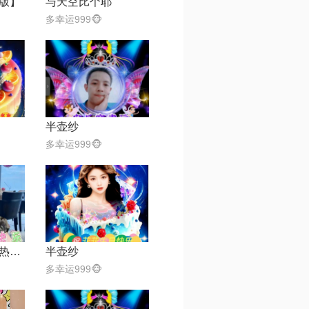
版】
与天空比个耶
多幸运999🐵
半壶纱
多幸运999🐵
小美满【电影《热辣滚烫》热辣陪伴曲】
半壶纱
多幸运999🐵