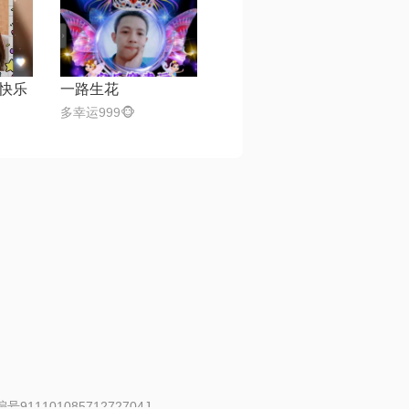
快乐
一路生花
多幸运999🐵
91110108571272704J