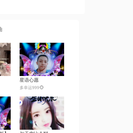
曲
星语心愿
多幸运999🐵