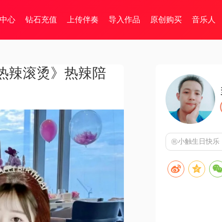
中心
钻石充值
上传伴奏
导入作品
原创购买
音乐人
热辣滚烫》热辣陪
㊗️小触生日快