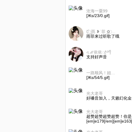
沧海一粟99
[Жs/23/0.gif]
✿҉ ͜ 雨.❥˙菲 ͜✿҉ ☜休息
雨菲来过听歌了哦
এℳ依依ꦿ⁵²º᭄
支持好声音
一路顺风！姐正能量🌹🌹🌹
[Жs/54/5.gif]
光大老哥
好嗓音加入，天籁幻化金👍👍
光大老哥
超赞超赞超赞超赞！你是最棒的！[
[em]e179[/em][em]e163