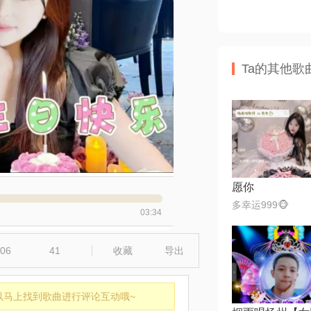
Ta的其他歌
愿你
多幸运999🐵
03:34
06
41
收藏
导出
以马上找到歌曲进行评论互动哦~