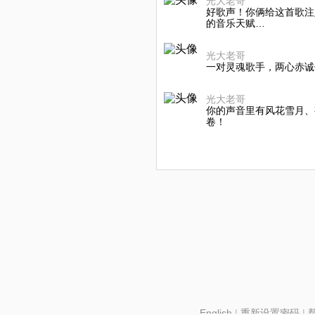
光大老哥
好歌声！你俩给这首歌注
的音乐天赋…
光大老哥
一对灵魂歌手，两心赤诚倾诉🌹
光大老哥
你的声音里有风花雪月、
卷！
English
|
重新设置密码
|