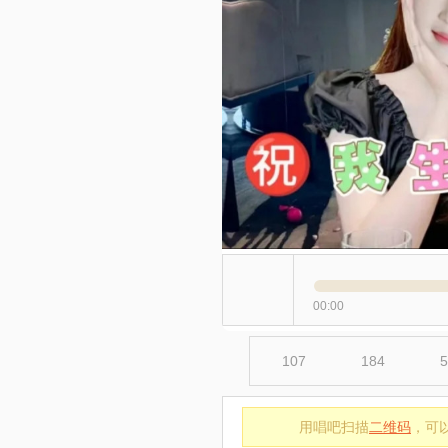
00:00
107
184
5
用唱吧扫描
二维码
，可